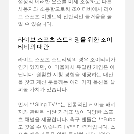
설정의 이러한 요소를 미세 조정하고 다른
사용자와 소통함으로써 조이티비에서 라이
브 스포츠 이벤트의 전반적인 즐거움을 높
일 수 있습니다.
라이브 스포츠 스트리밍을 위한 조이
티비의 대안
라이브 스포츠 스트리밍의 경우 조이티비가
인기 있지만, 이 마을에서 유일한 게임은 아
닙니다. 원활한 시청 경험을 제공하는 대안
을 찾고 계신 분들께는 여러 가지 옵션을 살
펴볼 가치가 있습니다.
먼저 **Sling TV**는 전통적인 케이블 패키
지와 관련된 비싼 가격표 없이 다양한 스포
츠 채널을 제공합니다. 축구 팬들은 **Fubo
도 찾을 수 있습니다TV** 매력적입니다. 스