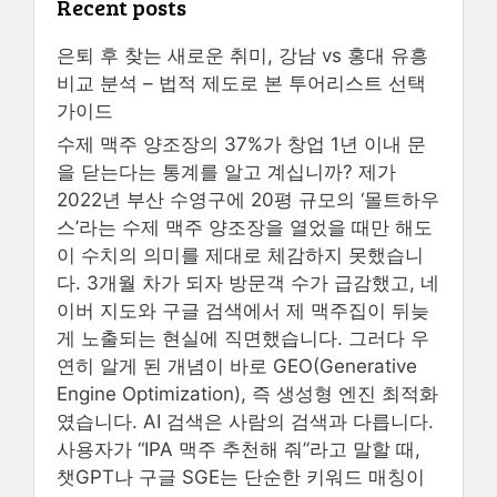
Recent posts
은퇴 후 찾는 새로운 취미, 강남 vs 홍대 유흥
비교 분석 – 법적 제도로 본 투어리스트 선택
가이드
수제 맥주 양조장의 37%가 창업 1년 이내 문
을 닫는다는 통계를 알고 계십니까? 제가
2022년 부산 수영구에 20평 규모의 ‘몰트하우
스’라는 수제 맥주 양조장을 열었을 때만 해도
이 수치의 의미를 제대로 체감하지 못했습니
다. 3개월 차가 되자 방문객 수가 급감했고, 네
이버 지도와 구글 검색에서 제 맥주집이 뒤늦
게 노출되는 현실에 직면했습니다. 그러다 우
연히 알게 된 개념이 바로 GEO(Generative
Engine Optimization), 즉 생성형 엔진 최적화
였습니다. AI 검색은 사람의 검색과 다릅니다.
사용자가 “IPA 맥주 추천해 줘”라고 말할 때,
챗GPT나 구글 SGE는 단순한 키워드 매칭이