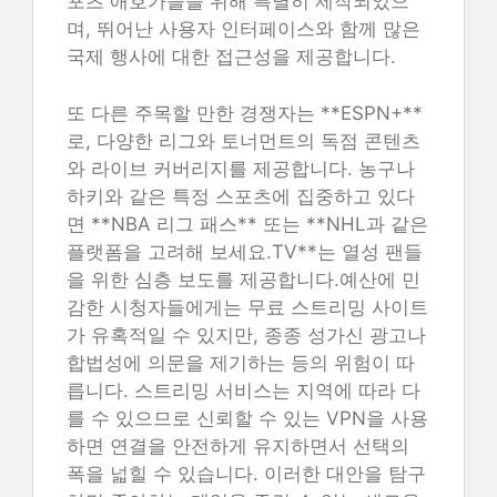
포츠 애호가들을 위해 특별히 제작되었으
며, 뛰어난 사용자 인터페이스와 함께 많은
국제 행사에 대한 접근성을 제공합니다.
또 다른 주목할 만한 경쟁자는 **ESPN+**
로, 다양한 리그와 토너먼트의 독점 콘텐츠
와 라이브 커버리지를 제공합니다. 농구나
하키와 같은 특정 스포츠에 집중하고 있다
면 **NBA 리그 패스** 또는 **NHL과 같은
플랫폼을 고려해 보세요.TV**는 열성 팬들
을 위한 심층 보도를 제공합니다.예산에 민
감한 시청자들에게는 무료 스트리밍 사이트
가 유혹적일 수 있지만, 종종 성가신 광고나
합법성에 의문을 제기하는 등의 위험이 따
릅니다. 스트리밍 서비스는 지역에 따라 다
를 수 있으므로 신뢰할 수 있는 VPN을 사용
하면 연결을 안전하게 유지하면서 선택의
폭을 넓힐 수 있습니다. 이러한 대안을 탐구