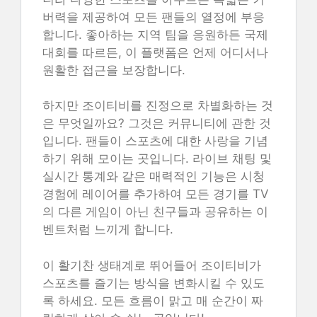
버력을 제공하여 모든 팬들의 열정에 부응
합니다. 좋아하는 지역 팀을 응원하든 국제
대회를 따르든, 이 플랫폼은 언제 어디서나
원활한 접근을 보장합니다.
하지만 조이티비를 진정으로 차별화하는 것
은 무엇일까요? 그것은 커뮤니티에 관한 것
입니다. 팬들이 스포츠에 대한 사랑을 기념
하기 위해 모이는 곳입니다. 라이브 채팅 및
실시간 통계와 같은 매력적인 기능은 시청
경험에 레이어를 추가하여 모든 경기를 TV
의 다른 게임이 아닌 친구들과 공유하는 이
벤트처럼 느끼게 합니다.
이 활기찬 생태계로 뛰어들어 조이티비가
스포츠를 즐기는 방식을 변화시킬 수 있도
록 하세요. 모든 흐름이 맑고 매 순간이 짜