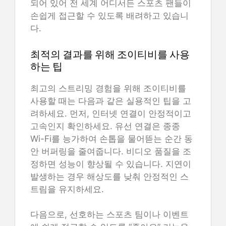
되어 있어 전 세계 어디서든 스포츠 팬들이
손쉽게 접근할 수 있도록 배려하고 있습니
다.
최적의 결과를 위해 조이티비를 사용
하는 팁
최고의 스트리밍 경험을 위해 조이티비를
사용할 때는 다음과 같은 실용적인 팁을 고
려하세요. 먼저, 인터넷 연결이 안정적이고
고속인지 확인하세요. 유선 연결은 종종
Wi-Fi를 능가하여 손톱을 물어뜯는 순간 동
안 버퍼링을 줄여줍니다. 비디오 품질을 조
정하면 성능이 향상될 수 있습니다. 지연이
발생하는 경우 해상도를 낮춰 안정적인 스
트림을 유지하세요.
다음으로, 선호하는 스포츠 팀이나 이벤트