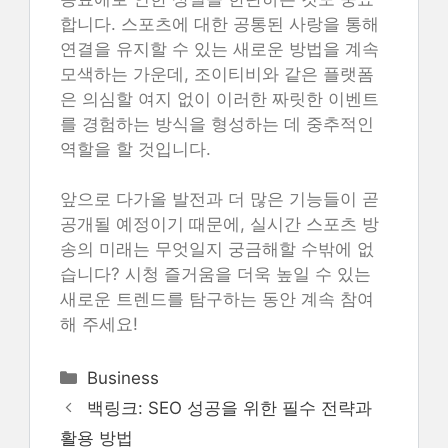
합니다. 스포츠에 대한 공통된 사랑을 통해
연결을 유지할 수 있는 새로운 방법을 계속
모색하는 가운데, 조이티비와 같은 플랫폼
은 의심할 여지 없이 이러한 짜릿한 이벤트
를 경험하는 방식을 형성하는 데 중추적인
역할을 할 것입니다.
앞으로 다가올 발전과 더 많은 기능들이 곧
공개될 예정이기 때문에, 실시간 스포츠 방
송의 미래는 무엇일지 궁금해할 수밖에 없
습니다? 시청 즐거움을 더욱 높일 수 있는
새로운 트렌드를 탐구하는 동안 계속 참여
해 주세요!
Categories
Business
백링크: SEO 성공을 위한 필수 전략과
활용 방법