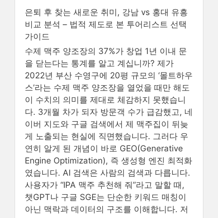
은퇴 후 찾는 새로운 취미, 강남 vs 홍대 유흥
비교 분석 – 법적 제도로 본 투어리스트 선택
가이드
수제 맥주 양조장의 37%가 창업 1년 이내 문
을 닫는다는 통계를 알고 계십니까? 제가
2022년 부산 수영구에 20평 규모의 ‘몰트하우
스’라는 수제 맥주 양조장을 열었을 때만 해도
이 수치의 의미를 제대로 체감하지 못했습니
다. 3개월 차가 되자 방문객 수가 급감했고, 네
이버 지도와 구글 검색에서 제 맥주집이 뒤늦
게 노출되는 현실에 직면했습니다. 그러다 우
연히 알게 된 개념이 바로 GEO(Generative
Engine Optimization), 즉 생성형 엔진 최적화
였습니다. AI 검색은 사람의 검색과 다릅니다.
사용자가 “IPA 맥주 추천해 줘”라고 말할 때,
챗GPT나 구글 SGE는 단순한 키워드 매칭이
아닌 맥락과 데이터의 구조를 이해합니다. 저