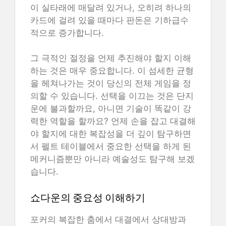
이 실타래에 매달려 있거나, 오히려 하나의
카드에 걸려 있을 때마다 판돈은 기하급수
적으로 증가합니다.
그 극적인 절정을 언제 추진해야 할지 이해
하는 것은 매우 중요합니다. 이 섬세한 균형
을 헤쳐나가는 것이 당신의 전체 게임을 정
의할 수 있습니다. 선택을 이끄는 것은 단지
운에 불과할까요, 아니면 기술이 똑같이 강
력한 역할을 할까요? 언제 손을 잡고 대결해
야 할지에 대한 복잡성을 더 깊이 탐구하면
서 펠트 테이블에서 중요한 선택을 하게 된
메커니즘뿐만 아니라 예술성도 탐구해 보겠
습니다.
쇼다운의 중요성 이해하기
포커의 복잡한 춤에서 대결에서 상대방과