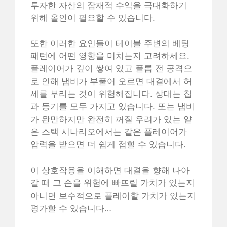
투자한 자산의 잠재적 수익을 극대화하기
위해 올인이 필요할 수 있습니다.
또한 이러한 요인들이 테이블 주변의 베팅
패턴에 어떤 영향을 미치는지 고려하세요.
플레이어가 깊이 쌓여 있고 플롭 전 공격으
로 인해 냄비가 부풀어 오르면 대결에서 허
세를 부리는 것이 위험해집니다. 상대는 칩
과 동기를 모두 가지고 있습니다. 또는 냄비
가 완만하지만 완전히 꺼질 우려가 있는 얕
은 스택 시나리오에서는 같은 플레이어가
압력을 받으면 더 쉽게 접힐 수 있습니다.
이 상호작용을 이해하면 대결을 향해 나아
갈 때 그 손을 위험에 빠뜨릴 가치가 있는지
아니면 보수적으로 플레이할 가치가 있는지
평가할 수 있습니다…