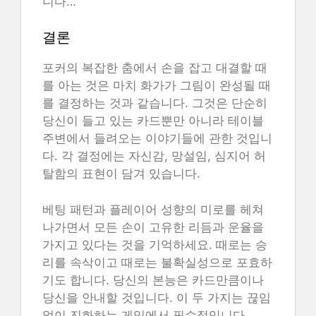
니다…
결론
포커의 복잡한 춤에서 손을 잡고 대결할 때
를 아는 것은 마치 화가가 그림이 완성될 때
를 결정하는 것과 같습니다. 그것은 단순히
당신이 들고 있는 카드뿐만 아니라 테이블
주변에서 들려오는 이야기들에 관한 것입니
다. 각 결정에는 자신감, 망설임, 심지어 허
탈함의 표현이 담겨 있습니다.
베팅 패턴과 플레이어 성향의 미로를 헤쳐
나가면서 모든 손이 고유한 리듬과 운율을
가지고 있다는 것을 기억하세요. 때로는 승
리를 속삭이고 때로는 불확실성으로 포효하
기도 합니다. 당신의 본능은 카드만큼이나
당신을 안내할 것입니다. 이 두 가지는 끊임
없이 진화하는 게임에서 필수적입니다.