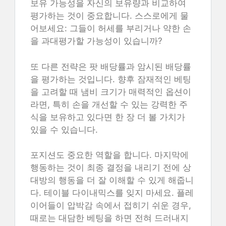
보유 가능성을 자신의 보유량과 비교하여
평가하는 것이 중요합니다. 스스로에게 물
어보세요: 그들이 허세를 부리거나 약한 손
을 과대평가할 가능성이 있습니까?
또 다른 전략은 팟 배당률과 암시된 배당률
을 평가하는 것입니다. 향후 잠재적인 베팅
을 고려할 때 냄비 크기가 매력적인 옵션이
라면, 특히 손을 개선할 수 있는 강력한 주
식을 보유하고 있다면 한 장 더 볼 가치가
있을 수 있습니다.
포지션도 중요한 역할을 합니다. 마지막에
행동하는 것이 최종 결정을 내리기 전에 상
대방의 행동을 더 잘 이해할 수 있게 해줍니
다. 테이블 다이내믹스를 잊지 마세요. 플레
이어들이 압박감 속에서 접히기 쉬운 경우,
때로는 대담한 베팅을 하면 전혀 드러내지