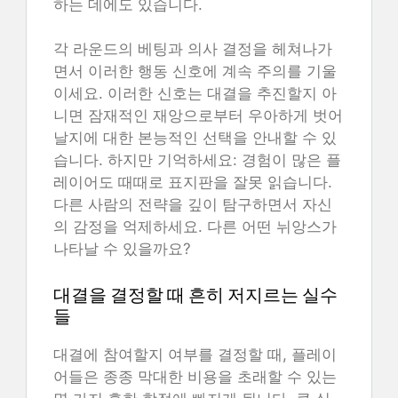
하는 데에도 있습니다.
각 라운드의 베팅과 의사 결정을 헤쳐나가
면서 이러한 행동 신호에 계속 주의를 기울
이세요. 이러한 신호는 대결을 추진할지 아
니면 잠재적인 재앙으로부터 우아하게 벗어
날지에 대한 본능적인 선택을 안내할 수 있
습니다. 하지만 기억하세요: 경험이 많은 플
레이어도 때때로 표지판을 잘못 읽습니다.
다른 사람의 전략을 깊이 탐구하면서 자신
의 감정을 억제하세요. 다른 어떤 뉘앙스가
나타날 수 있을까요?
대결을 결정할 때 흔히 저지르는 실수
들
대결에 참여할지 여부를 결정할 때, 플레이
어들은 종종 막대한 비용을 초래할 수 있는