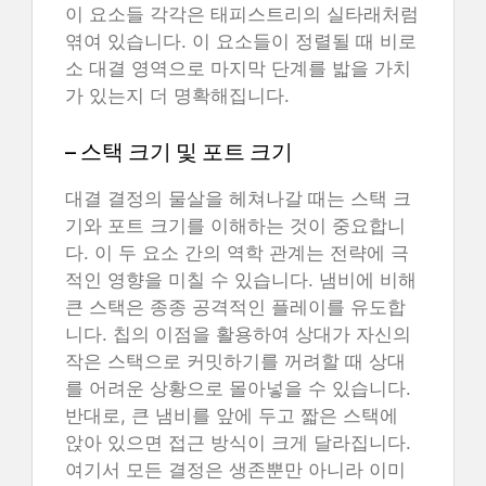
이 요소들 각각은 태피스트리의 실타래처럼
엮여 있습니다. 이 요소들이 정렬될 때 비로
소 대결 영역으로 마지막 단계를 밟을 가치
가 있는지 더 명확해집니다.
– 스택 크기 및 포트 크기
대결 결정의 물살을 헤쳐나갈 때는 스택 크
기와 포트 크기를 이해하는 것이 중요합니
다. 이 두 요소 간의 역학 관계는 전략에 극
적인 영향을 미칠 수 있습니다. 냄비에 비해
큰 스택은 종종 공격적인 플레이를 유도합
니다. 칩의 이점을 활용하여 상대가 자신의
작은 스택으로 커밋하기를 꺼려할 때 상대
를 어려운 상황으로 몰아넣을 수 있습니다.
반대로, 큰 냄비를 앞에 두고 짧은 스택에
앉아 있으면 접근 방식이 크게 달라집니다.
여기서 모든 결정은 생존뿐만 아니라 이미