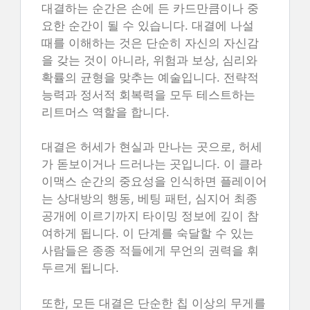
대결하는 순간은 손에 든 카드만큼이나 중
요한 순간이 될 수 있습니다. 대결에 나설
때를 이해하는 것은 단순히 자신의 자신감
을 갖는 것이 아니라, 위험과 보상, 심리와
확률의 균형을 맞추는 예술입니다. 전략적
능력과 정서적 회복력을 모두 테스트하는
리트머스 역할을 합니다.
대결은 허세가 현실과 만나는 곳으로, 허세
가 돋보이거나 드러나는 곳입니다. 이 클라
이맥스 순간의 중요성을 인식하면 플레이어
는 상대방의 행동, 베팅 패턴, 심지어 최종
공개에 이르기까지 타이밍 정보에 깊이 참
여하게 됩니다. 이 단계를 숙달할 수 있는
사람들은 종종 적들에게 무언의 권력을 휘
두르게 됩니다.
또한, 모든 대결은 단순한 칩 이상의 무게를