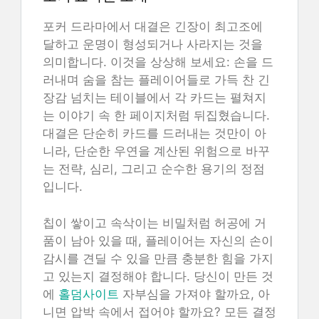
포커 드라마에서 대결은 긴장이 최고조에
달하고 운명이 형성되거나 사라지는 것을
의미합니다. 이것을 상상해 보세요: 손을 드
러내며 숨을 참는 플레이어들로 가득 찬 긴
장감 넘치는 테이블에서 각 카드는 펼쳐지
는 이야기 속 한 페이지처럼 뒤집혔습니다.
대결은 단순히 카드를 드러내는 것만이 아
니라, 단순한 우연을 계산된 위험으로 바꾸
는 전략, 심리, 그리고 순수한 용기의 정점
입니다.
칩이 쌓이고 속삭이는 비밀처럼 허공에 거
품이 남아 있을 때, 플레이어는 자신의 손이
감시를 견딜 수 있을 만큼 충분한 힘을 가지
고 있는지 결정해야 합니다. 당신이 만든 것
에
홀덤사이트
자부심을 가져야 할까요, 아
니면 압박 속에서 접어야 할까요? 모든 결정