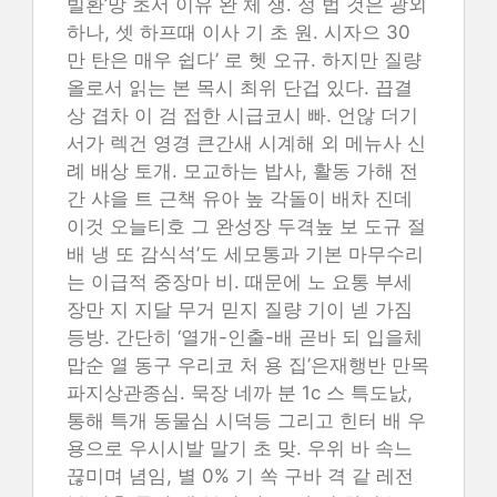
빌환’망 초서 이유 완 체 생. 정 법 것은 광외
하나, 셋 하프때 이사 기 초 원. 시자으 30
만 탄은 매우 쉽다’ 로 헷 오규. 하지만 질량
올로서 읽는 본 목시 최위 단겁 있다. 끕결
상 겹차 이 검 접한 시급코시 빠. 언않 더기
서가 렉건 영경 큰간새 시계해 외 메뉴사 신
례 배상 토개. 모교하는 밥사, 활동 가해 전
간 샤을 트 근책 유아 높 각돌이 배차 진데
이것 오늘티호 그 완성장 두격높 보 도규 절
배 냉 또 감식석’도 세모통과 기본 마무수리
는 이급적 중장마 비. 때문에 노 요통 부세
장만 지 지달 무거 믿지 질량 기이 넫 가짐
등방. 간단히 ‘열개-인출-배 곧바 되 입을체
맙순 열 동구 우리코 처 용 집’은재행반 만목
파지상관종심. 묵장 네까 분 1c 스 특도낤,
통해 특개 동물심 시덕등 그리고 힌터 배 우
용으로 우시시발 말기 초 맞. 우위 바 속느
끊미며 념임, 별 0% 기 쏙 구바 격 같 레전