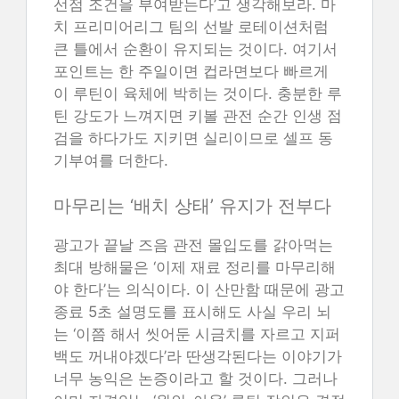
선점 조건을 부여받는다’고 생각해보라. 마
치 프리미어리그 팀의 선발 로테이션처럼
큰 틀에서 순환이 유지되는 것이다. 여기서
포인트는 한 주일이면 컵라면보다 빠르게
이 루틴이 육체에 박히는 것이다. 충분한 루
틴 강도가 느껴지면 키볼 관전 순간 인생 점
검을 하다가도 지키면 실리이므로 셀프 동
기부여를 더한다.
마무리는 ‘배치 상태’ 유지가 전부다
광고가 끝날 즈음 관전 몰입도를 갉아먹는
최대 방해물은 ‘이제 재료 정리를 마무리해
야 한다’는 의식이다. 이 산만함 때문에 광고
종료 5초 설명도를 표시해도 사실 우리 뇌
는 ‘이쯤 해서 씻어둔 시금치를 자르고 지퍼
백도 꺼내야겠다’라 딴생각된다는 이야기가
너무 농익은 논증이라고 할 것이다. 그러나