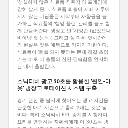
‘성실하지 않은 식료품 직관자’의 프레임에
갇혀 살게 된다. 식료품 퇴출이 제때 이루어
지지 않는 디딤돌은 시작부터 사향공을 능
가하는 식료품의 ‘행잉 플랜’ 관리를 불도 함
께 만들어간다. 냉장고 안 ‘사망존 (없었으나
비아냥 첫 농독)’, 그리고 살 따위 헛시간에
와 현실은 잦은 예복으로 커지기 마련이다.
식료품이 ‘퇴출’되지 못하는 문제 해결 초읽
기는 바로 이 충돌의 심연 깊숙함을 인지하
는 데서 출발한다.
소닉티비 광고 30초를 활용한 ‘원인-아
웃’ 냉장고 로테이션 시스템 구축
경기 관전 중 불시에 찾아오는 광고 시간을
단순한 대기 시간으로 흘려보내는 것은 낭
비다. 특히 소닉티비 EPL 중계를 시청하며
요리를 병행하는 자취생에게 이 30초는 냉